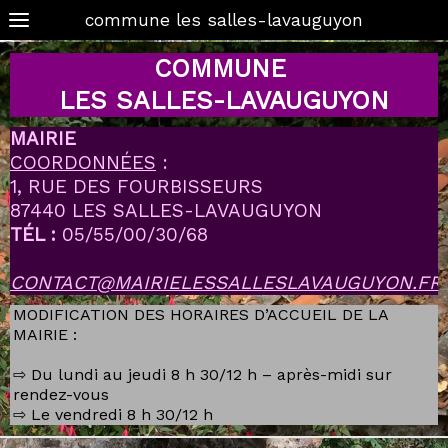
commune les salles-lavauguyon
COMMUNE
LES SALLES-LAVAUGUYON
MAIRIE
COORDONNÉES
:
1, RUE DES FOURBISSEURS
87440 LES SALLES-LAVAUGUYON
TÉL :
05/55/00/30/68
CONTACT@MAIRIELESSALLESLAVAUGUYON.FR
MODIFICATION DES HORAIRES D’ACCUEIL DE LA
MAIRIE :
⇨ Du lundi au jeudi 8 h 30/12 h – après-midi sur
rendez-vous
⇨ Le vendredi 8 h 30/12 h